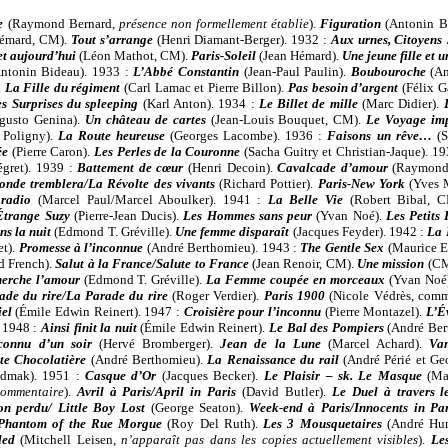
e
(Raymond Bernard,
présence non formellement établie
).
Figuration
(Antonin B
Hémard, CM).
Tout s’arrange
(Henri Diamant-Berger). 1932 :
Aux urnes, Citoyens 
et aujourd’hui
(Léon Mathot, CM).
Paris-Soleil
(Jean Hémard).
Une jeune fille et u
ntonin Bideau). 1933 :
L’Abbé Constantin
(Jean-Paul Paulin).
Boubouroche
(A
.
La Fille du régiment
(Carl Lamac et Pierre Billon).
Pas besoin d’argent
(Félix G
s Surprises du spleeping
(Karl Anton). 1934 :
Le Billet de mille
(Marc Didier).
gusto Genina).
Un château de cartes
(Jean-Louis Bouquet, CM).
Le Voyage im
 Poligny).
La Route heureuse
(Georges Lacombe). 1936 :
Faisons un rêve…
(
ée
(Pierre Caron).
Les Perles de la Couronne
(Sacha Guitry et Christian-Jaque). 1
égret). 1939 :
Battement de cœur
(Henri Decoin).
Cavalcade d’amour
(Raymond
onde tremblera/La Révolte des vivants
(Richard Pottier).
Paris-New York
(Yves 
 radio
(Marcel Paul/Marcel Aboulker). 1941 :
La Belle Vie
(Robert Bibal, 
Étrange Suzy
(Pierre-Jean Ducis).
Les Hommes sans peur
(Yvan Noé).
Les Petits 
s la nuit
(Edmond T. Gréville).
Une femme disparaît
(Jacques Feyder). 1942 :
La 
et).
Promesse à l’inconnue
(André Berthomieu). 1943 :
The Gentle Sex
(Maurice E
d French).
Salut à la France/Salute to France
(Jean Renoir, CM).
Une mission
(CM
herche l’amour
(Edmond T. Gréville).
La Femme coupée en morceaux
(Yvan Noé
ade du rire/La Parade du rire
(Roger Verdier).
Paris 1900
(Nicole Védrès, comm
el
(Émile Edwin Reinert). 1947 :
Croisière pour l’inconnu
(Pierre Montazel).
L’É
. 1948 :
Ainsi finit la nuit
(Émile Edwin Reinert).
Le Bal des Pompiers
(André Ber
connu d’un soir
(Hervé Bromberger).
Jean de la Lune
(Marcel Achard).
Va
te Chocolatière
(André Berthomieu).
La Renaissance du rail
(André Périé et G
odmak). 1951 :
Casque d’Or
(Jacques Becker).
Le Plaisir – sk. Le Masque
(Ma
commentaire
).
Avril à Paris/April in Paris
(David Butler).
Le Duel à travers l
on perdu/ Little Boy Lost
(George Seaton).
Week-end à Paris/Innocents in Par
Phantom of the Rue Morgue
(Roy Del Ruth).
Les 3 Mousquetaires
(André Hu
led
(Mitchell Leisen,
n’apparaît pas dans les copies actuellement visibles
).
Le