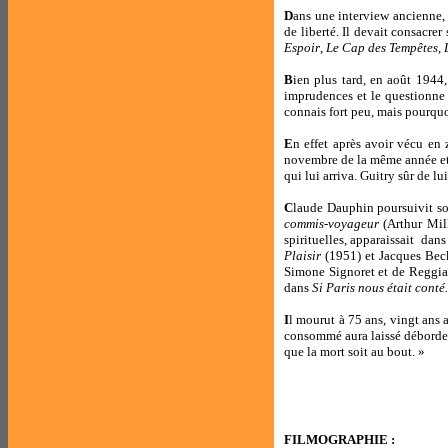
D
ans une interview ancienne, 
de liberté. Il devait consacre
Espoir
,
Le Cap des Tempêtes
,
B
ien plus tard, en août 1944,
imprudences et le questionne
connais fort peu, mais pourquo
E
n effet après avoir vécu en 
novembre de la même année et 
qui lui arriva. Guitry sûr de l
C
laude Dauphin poursuivit so
commis-voyageur
(Arthur Mil
spirituelles, apparaissait
dans 
Plaisir
(1951) et Jacques Becke
Simone Signoret et de Reggi
dans
Si Paris nous était conté
I
l mourut à 75 ans, vingt ans 
consommé aura laissé déborder t
que la mort soit au bout. »
FILMOGRAPHIE :