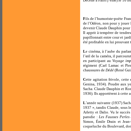
Décédé à Paris (7ème) le 16 
F
ils de l’humoriste-poète Fran
de l’Odéon, non pour y jouer 
devenir Claude Dauphin pour se 
Il apprit à tempérer de tendre
papillonnait entre cour et jard
été profitable en lui prouvant
L
e cinéma, à l’aube du parlan
l’œil de la caméra, il parcouru
en participant au
Voyage imp
régiment (Carl Lamac et Pier
chaussures de
Dédé
(René Guis
C
ette agitation frivole, cett
Genina, 1934). Poudre aux yeu
Sacha. Claude Dauphin et Rosi
1936). Ils apportèrent à cette 
L
’année suivante (1937) Sacha
1937 », tandis Claude, sous l
Arletty et Dalio. Vu le succès
parodie :
Les Fausses Perles
Simon, Émile Drain et Jean-
coqueluche du Boulevard, dont l