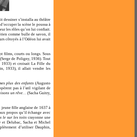
t dessiner s’installa au théâtre
 d’occuper la scène le poussa à
ur les rôles qu’on lui confiait.
Aérien comme bulle de savon, il
eurs côtoyés à l’Odéon lui avait
pt films, courts ou longs. Sous
(Serge de Poligny, 1936). Tout
 1933) et croisait La Fille du
n, 1933), il allait vendre les
es plus des enfants
(Augusto
pèrent pas à l’œil vigilant de
isons un rêve…
(Sacha Guitry,
 jeune fille anglaise de 1637 à
 aux propos qu’il échange avec
 le sur les toits
crayonne une
y et Delubac, Sacha et Michel
lètement d’utiliser Dauphin,