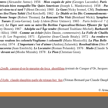
ntres
(Alexandre Astruc). 1956 :
Mon coquin de père
(Georges Lacombe).
Paris
ricain bien tranquille/The Quiet American
(Joseph L. Mankiewicz). 1958 :
Pa
i viens-tu si tard ?
(Henri Decoin). 1960 :
Le Gant
(Vicky Ivernel, CM).
Traitemen
es îles/Tiara Tahiti
(Ted Kotcheff). 1962 :
Le Diable et les Dix Commandements –
Bonne Soupe
(Robert Thomas).
La Rancune/The Visit
(Bernhard Wicki).
Symphon
 Tueurs
(Costa-Gavras).
Lady L/idem
(Peter Ustinov). 1965 :
Paris brûle-t-il ?
(
er).
Le Tigre sort sans sa mère/Da Berlino l’apocalisse/Heisses Pflaster für Sp
ley Donen). 1967 :
Adolphe ou l’Âge tendre
(Bernard Toublanc-Michel).
Barbarel
 Allio). 1968 :
Comme un éclair
(Jules Dassin,
commentaire
).
La Folle de Chail
ct
(S. Lee Pogostin). 1971 :
Églantine
(Jean-Claude Brialy). 1972 :
Au rendez-v
us voulons les colonels/Vogliamo i colonnelli
(Mario Monicelli).
La Plus Belle 
Scola). 1974 :
L’important c’est d’aimer
(Andrzej Zulaswki).
Rosebud/idem
(Otto 
nacoreta
(Juan Estelrich).
Le Locataire
(Roman Polanski). 1976 :
Mado
(Claude S
 devant soi
(Moshe Mizrahi). 1978 :
Le Pion
(Christian Gion)
.
2enfb_casque-d-or-le-meurtre-de-leca_shortfilms
(extrait de
Casque d’Or
, Jacques
51pfn_claude-dauphin-parle-de-tristan-ber_fun
(Tristan Bernard par Claude Dauph
©
Arme