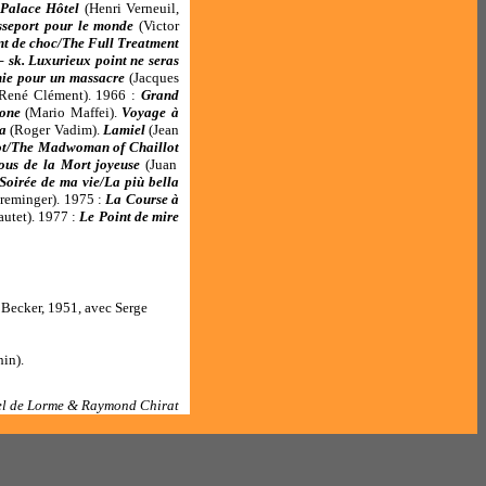
 Palace Hôtel
(Henri Verneuil,
sseport pour le monde
(Victor
t de choc/The Full Treatment
 sk. Luxurieux point ne seras
ie pour un massacre
(Jacques
René Clément). 1966 :
Grand
ione
(Mario Maffei).
Voyage à
la
(Roger Vadim).
Lamiel
(Jean
lot/The Madwoman of Chaillot
ous de la Mort joyeuse
(Juan
Soirée de ma vie/La più bella
Preminger). 1975 :
La Course à
autet). 1977 :
Le Point de mire
 Becker, 1951, avec Serge
in).
l de Lorme & Raymond Chirat