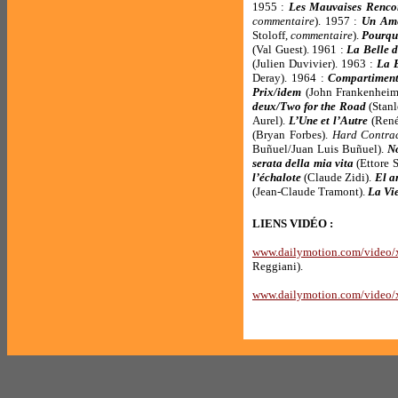
1955 :
Les Mauvaises Renco
commentaire
). 1957 :
Un Amé
Stoloff,
commentaire
).
Pourquo
(Val Guest). 1961 :
La Belle d
(Julien Duvivier). 1963 :
La 
Deray). 1964 :
Compartiment
Prix/idem
(John Frankenheim
deux/Two for the Road
(Stan
Aurel).
L’Une et l’Autre
(René
(Bryan Forbes).
Hard Contra
Buñuel/Juan Luis Buñuel).
No
serata della mia vita
(Ettore 
l’échalote
(Claude Zidi).
El a
(Jean-Claude Tramont).
La Vie
LIENS VIDÉO :
www.dailymotion
.
com/video/x
Reggiani).
www.dailymotion.com/video/x