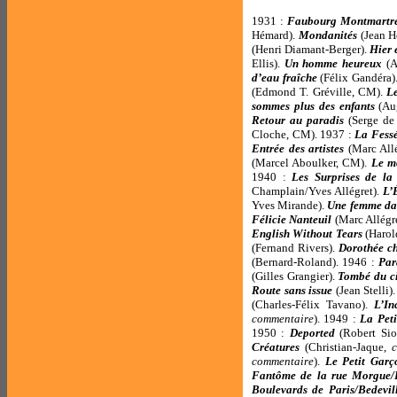
1931 :
Faubourg Montmartr
Hémard).
Mondanités
(Jean 
(Henri Diamant-Berger).
Hier 
Ellis).
Un homme heureux
(A
d’eau fraîche
(Félix Gandéra)
(Edmond T. Gréville, CM).
Le
sommes plus des enfants
(Au
Retour au paradis
(Serge de
Cloche, CM). 1937 :
La Fess
Entrée des artistes
(Marc All
(Marcel Aboulker, CM).
Le m
1940 :
Les Surprises de la
Champlain/Yves Allégret).
L’
Yves Mirande).
Une femme dan
Félicie Nanteuil
(Marc Allégr
English Without Tears
(Harol
(Fernand Rivers).
Dorothée c
(Bernard-Roland). 1946 :
Par
(Gilles Grangier).
Tombé du ci
Route sans issue
(Jean Stelli)
(Charles-Félix Tavano).
L’In
commentaire
). 1949 :
La Peti
1950 :
Deported
(Robert Si
Créatures
(Christian-Jaque,
commentaire
).
Le Petit Garç
Fantôme de la rue Morgue/
Boulevards de Paris/Bedevil