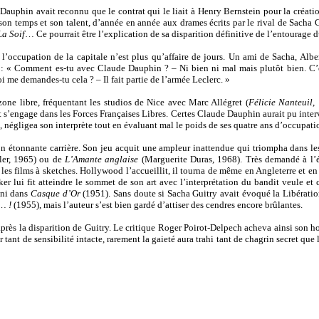
Dauphin avait reconnu que le contrat qui le liait à Henry Bernstein pour la création
r son temps et son talent, d’année en année aux drames écrits par le rival de Sacha 
La Soif
… Ce pourrait être l’explication de sa disparition définitive de l’entourage 
 l’occupation de la capitale n’est plus qu’affaire de jours. Un ami de Sacha, Albe
 : « Comment es-tu avec Claude Dauphin ? – Ni bien ni mal mais plutôt bien. C’
i me demandes-tu cela ? – Il fait partie de l’armée Leclerc. »
zone libre, fréquentant les studios de Nice avec Marc Allégret (
Félicie Nanteuil
,
s’engage dans les Forces Françaises Libres. Certes Claude Dauphin aurait pu interv
ui, négligea son interprète tout en évaluant mal le poids de ses quatre ans d’occupati
n étonnante carrière. Son jeu acquit une ampleur inattendue qui triompha dans le
ler, 1965) ou de
L’Amante anglaise
(Marguerite Duras, 1968). Très demandé à l’éc
les films à sketches. Hollywood l’accueillit, il tourna de même en Angleterre et en 
r lui fit atteindre le sommet de son art avec l’interprétation du bandit veule et 
ani dans
Casque d’Or
(1951). Sans doute si Sacha Guitry avait évoqué la Libération
… !
(1955), mais l’auteur s’est bien gardé d’attiser des cendres encore brûlantes.
après la disparition de Guitry. Le critique Roger Poirot-Delpech acheva ainsi son
ant de sensibilité intacte, rarement la gaieté aura trahi tant de chagrin secret que l