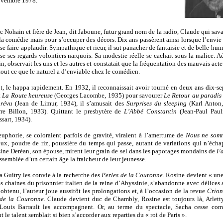
novembre 1978.
c Nohain et frère de Jean, dit Jaboune, futur grand nom de la radio, Claude qui savai
la comédie mais pour s’occuper des décors. Dix ans passèrent ainsi lorsque l’envie
faire applaudir. Sympathique et rieur, il sut panacher de fantaisie et de belle hume
sse ses regards volontiers narquois. Sa modestie réelle se cachait sous la malice. 
in, observait les uns et les autres et constatait que la fréquentation des mauvais act
 tout ce que le naturel a d’enviable chez le comédien.
t, le happa rapidement. En 1932, il reconnaissait avoir tourné en deux ans dix-se
t
La Route heureuse
(Georges Lacombe, 1935) pour savourer
Le Retour au paradis
révu
(Jean de Limur, 1934), il s’amusait des
Surprises du sleeping
(Karl Anton,
re Billon, 1933). Quittant le presbytère de
L’Abbé Constantin
(Jean-Paul Pauli
sart, 1934).
e euphorie, se coloraient parfois de gravité, viraient à l’amertume de
Nous ne somm
x, poudre de riz, poussière du temps qui passe, autant de variations qui n’échap
ne Deréan, son épouse, mirent leur grain de sel dans les papotages mondains de
Fa
assemblée d’un certain âge la fraicheur de leur jeunesse.
 Guitry les convie à la recherche des
Perles de la Couronne
. Rosine devient « une
es chaines du prisonnier italien de la reine d’Abyssinie, s’abandonne avec délices
 obtenu, l’auteur joue aussitôt les prolongations et, à l’occasion de la revue
Crions
 de la Couronne
. Claude devient duc de Chambly, Rosine est toujours là, Arlett
Louis Barrault les accompagnent. Or, au terme du spectacle, Sacha cesse comp
e talent semblait si bien s’accorder aux reparties du « roi de Paris ».