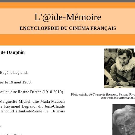
L'@ide-Mémoire
ENCYCLOPÉDIE DU CINÉMA FRANÇAIS
ude Dauphin
 Eugène Legrand.
e) le 19 août 1903.
oulet, dite Rosine Deréan (1910-2010).
P
hoto extraite de
Cyrano de Bergerac
, Fernand Riv
avec l’aimable autorisation
Marguerite Michel, dite Maria Mauban
rie Raymond Legrand, dit Jean-Claude
lancourt (Hauts-de-Seine) le 16 mars
.