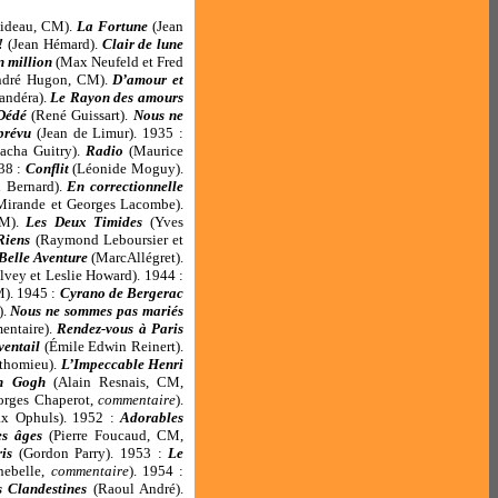
ideau, CM).
La Fortune
(Jean
!
(Jean Hémard).
Clair de lune
n million
(Max Neufeld et Fred
ndré Hugon, CM).
D’amour et
andéra).
Le Rayon des amours
Dédé
(René Guissart).
Nous ne
prévu
(Jean de Limur). 1935 :
Sacha Guitry).
Radio
(Maurice
938 :
Conflit
(Léonide Moguy).
 Bernard).
En correctionnelle
Mirande et Georges Lacombe).
CM).
Les Deux Timides
(Yves
Riens
(Raymond Leboursier et
Belle Aventure
(MarcAllégret).
lvey et Leslie Howard). 1944 :
). 1945 :
Cyrano de Bergerac
).
Nous ne sommes pas mariés
entaire).
Rendez-vous à Paris
ventail
(Émile Edwin Reinert).
thomieu).
L’Impeccable Henri
n Gogh
(Alain Resnais, CM,
eorges Chaperot,
commentaire
).
x Ophuls). 1952 :
Adorables
es âges
(Pierre Foucaud, CM,
is
(Gordon Parry). 1953 :
Le
nebelle,
commentaire
). 1954 :
s Clandestines
(Raoul André).