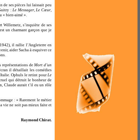
 de ses pièces lui laissait peu
Guitry :
Le Messager
,
Le Cœur
,
du « bien-aimé ».
rt Willemetz, s’inquiète de ses
est un charmant garçon que je
 1942), il rallie l’Angleterre en
enir, aider Sacha à esquiver ce
ons.
s représentations de
Mort d’un
ran il détaillait les comédies
Italie. Ophuls le retint pour
Le
cruel qui détruit le bonheur de
, Claude aurait t’il eu un rôle
 hommage : « Rarement le métier
a vie ne soit pas mieux faite et
Raymond Chirat.