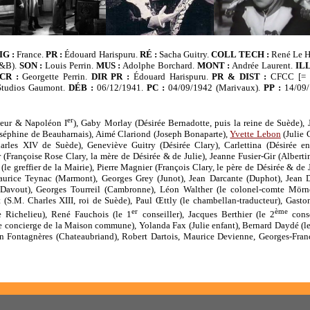
IG :
France.
PR :
Édouard Harispuru.
RÉ :
Sacha Guitry.
COLL TECH :
René Le H
N&B).
SON :
Louis Perrin.
MUS :
Adolphe Borchard.
MONT :
Andrée Laurent.
IL
CR :
Georgette Perrin.
DIR PR :
Édouard Harispuru.
PR & DIST :
CFCC [= C
tudios Gaumont.
DÉB :
06/12/1941.
PC :
04/09/1942 (Marivaux).
PP :
14/09/
er
teur & Napoléon I
), Gaby Morlay (Désirée Bernadotte, puis la reine de Suède),
oséphine de Beauharnais), Aimé Clariond (Joseph Bonaparte),
Yvette Lebon
(Julie 
arles XIV de Suède), Geneviève Guitry (Désirée Clary), Carlettina (Désirée enf
(Françoise Rose Clary, la mère de Désirée & de Julie), Jeanne Fusier-Gir (Albertin
le greffier de la Mairie), Pierre Magnier (François Clary, le père de Désirée & de J
urice Teynac (Marmont), Georges Grey (Junot), Jean Darcante (Duphot), Jean D
(Davout), Georges Tourreil (Cambronne), Léon Walther (le colonel-comte Mörn
(S.M. Charles XIII, roi de Suède), Paul Œttly (le chambellan-traducteur), Gasto
er
ème
 Richelieu), René Fauchois (le 1
conseiller), Jacques Berthier (le 2
conse
(le concierge de la Maison commune), Yolanda Fax (Julie enfant), Bernard Daydé (le
ean Fontagnères (Chateaubriand), Robert Dartois, Maurice Devienne, Georges-Fran