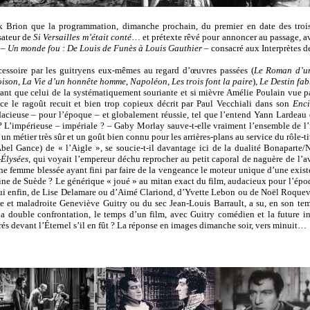
ick Brion que la programmation, dimanche prochain, du premier en date des troi
isateur de
Si Versailles m’était conté
… et prétexte rêvé pour annoncer au passage, a
 –
Un monde fou : De Louis de Funès à Louis Gauthier
– consacré aux Interprètes de
cessoire par les guitryens eux-mêmes au regard d’œuvres passées (
Le Roman d’un
oison
,
La Vie d’un honnête homme
,
Napoléon
,
Les trois font la paire
),
Le Destin fab
ant que celui de la systématiquement souriante et si mièvre Amélie Poulain vue par
t-ce le ragoût recuit et bien trop copieux décrit par Paul Vecchiali dans son
Enci
cieuse – pour l’époque – et globalement réussie, tel que l’entend Yann Lardeau 
L’impérieuse – impériale ? – Gaby Morlay sauve-t-elle vraiment l’ensemble de l’i
un métier très sûr et un goût bien connu pour les arrières-plans au service du rôle-ti
bel Gance) de « l’Aigle », se soucie-t-il davantage ici de la dualité Bonaparte
Élysées
, qui voyait l’empereur déchu reprocher au petit caporal de naguère de l’a
une femme blessée ayant fini par faire de la vengeance le moteur unique d’une exist
reine de Suède ? Le générique « joué » au mitan exact du film, audacieux pour l’époq
Qui enfin, de Lise Delamare ou d’Aimé Clariond, d’Yvette Lebon ou de Noël Roqueve
e et maladroite Geneviève Guitry ou du sec Jean-Louis Barrault, a su, en son temps
la double confrontation, le temps d’un film, avec Guitry comédien et la future i
és devant l’Éternel s’il en fût ? La réponse en images dimanche soir, vers minuit…