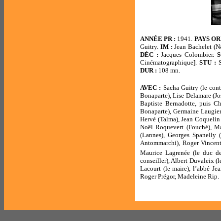
ANNÉE PR :
1941.
PAYS OR
Guitry.
IM :
Jean Bachelet (
DÉC :
Jacques Colombier.
S
Cinématographique].
STU :
S
DUR :
108 mn.
AVEC :
Sacha Guitry (le con
Bonaparte), Lise Delamare (J
Baptiste Bernadotte, puis Ch
Bonaparte), Germaine Laugier 
Hervé (Talma), Jean Coquelin (
Noël Roquevert (Fouché), Ma
(Lannes), Georges Spanelly 
Antommarchi), Roger Vincent 
Maurice Lagrenée (le duc de
conseiller), Albert Duvaleix 
Lacourt (le maire), l’abbé J
Roger Prégor, Madeleine Rip.