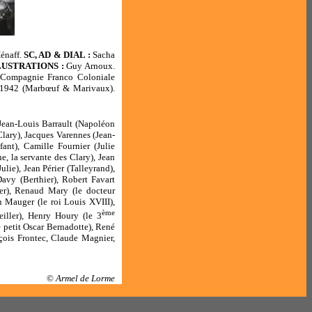
énaff.
SC, AD & DIAL :
Sacha
LUSTRATIONS :
Guy Arnoux.
ompagnie Franco Coloniale
1942 (Marbœuf & Marivaux).
 Jean-Louis Barrault (Napoléon
Clary), Jacques Varennes (Jean-
ant), Camille Fournier (Julie
e, la servante des Clary), Jean
ulie), Jean Périer (Talleyrand),
avy (Berthier), Robert Favart
er), Renaud Mary (le docteur
n Mauger (le roi Louis XVIII),
ème
iller), Henry Houry (le 3
 petit Oscar Bernadotte), René
çois Frontec, Claude Magnier,
©
Armel de Lorme