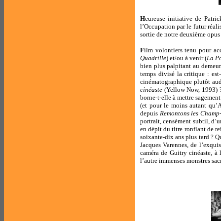
H
eureuse initiative de Patr
l’Occupation par le futur réal
sortie de notre deuxième opus
F
ilm volontiers tenu pour ac
Quadrille
) et/ou à venir (
La P
bien plus palpitant au demeur
temps divisé la critique : es
cinématographique plutôt auda
cinéaste
(Yellow Now, 1993) ? 
borne-t-elle à mettre sagement 
(et pour le moins autant qu’A
depuis
Remontons les Champ-
portrait, censément subtil, d’
en dépit du titre ronflant de 
soixante-dix ans plus tard ? 
Jacques Varennes, de l’exquis
caméra de Guitry cinéaste, à 
l’autre immenses monstres sacr