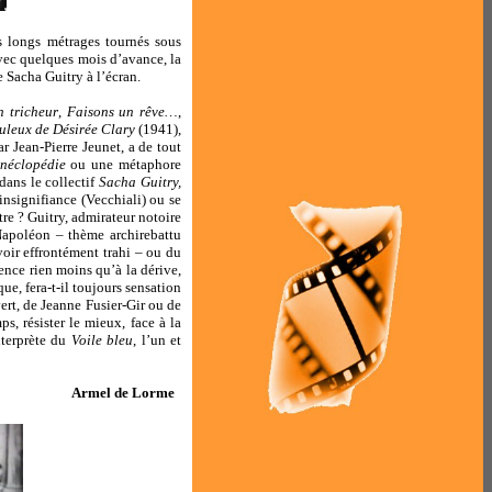
s longs métrages tournés sous
vec quelques mois d’avance, la
 Sacha Guitry à l’écran.
 tricheur
,
Faisons un rêve…
,
uleux de Désirée Clary
(1941),
 Jean-Pierre Jeunet, a de tout
néclopédie
ou une métaphore
dans le collectif
Sacha Guitry,
nsignifiance (Vecchiali) ou se
tre ? Guitry, admirateur notoire
/Napoléon – thème archirebattu
voir effrontément trahi – ou du
ence rien moins qu’à la dérive,
ue, fera-t-il toujours sensation
rt, de Jeanne Fusier-Gir ou de
, résister le mieux, face à la
nterprète du
Voile bleu
, l’un et
Armel de Lorme